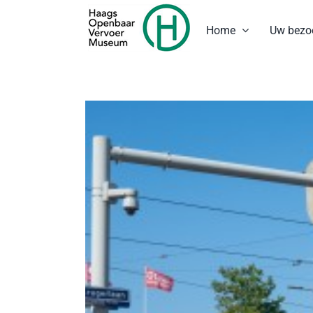
Ga
naar
Home
Uw bezo
inhoud