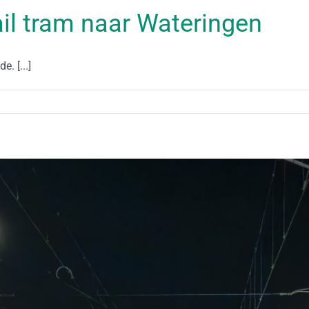
il tram naar Wateringen
. [...]