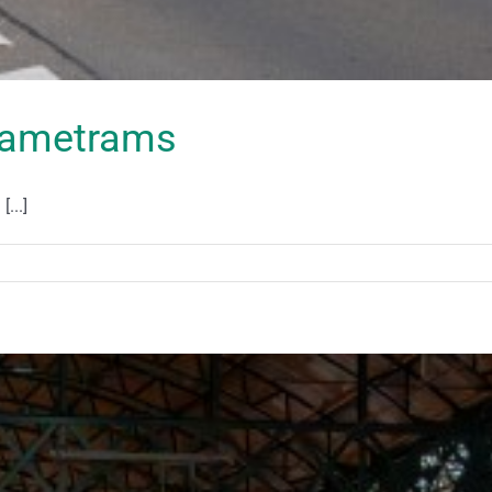
clametrams
...]