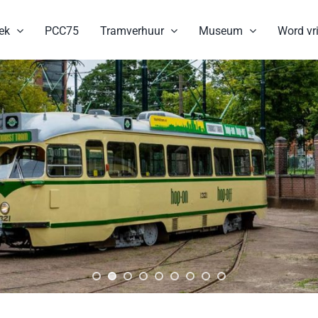
ek
PCC75
Tramverhuur
Museum
Word vri