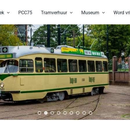
ek
PCC75
Tramverhuur
Museum
Word vri