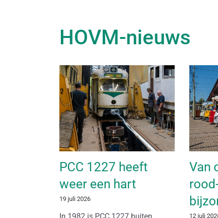
HOVM-nieuws
PCC 1227 heeft
Van 
weer een hart
rood-
bijzo
19 juli 2026
In 1982 is PCC 1227 buiten
12 juli 202