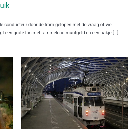
uik
t de conducteur door de tram gelopen met de vraag of we
ngt een grote tas met rammelend muntgeld en een bakje [...]