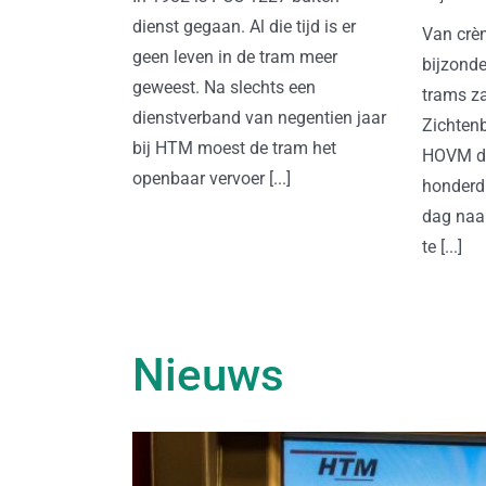
dienst gegaan. Al die tijd is er
Van crèm
geen leven in de tram meer
bijzonde
geweest. Na slechts een
trams za
dienstverband van negentien jaar
Zichtenb
bij HTM moest de tram het
HOVM do
openbaar vervoer [...]
honderd
dag naa
te [...]
Nieuws