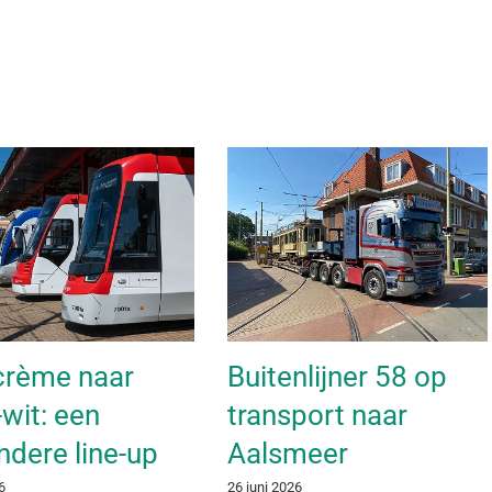
crème naar
Buitenlijner 58 op
wit: een
transport naar
ndere line-up
Aalsmeer
6
26 juni 2026