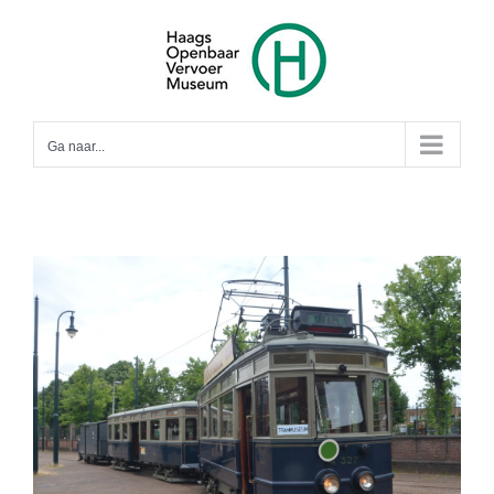
Ga
naar
inhoud
Ga naar...