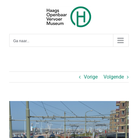
Ga
naar
inhoud
Ga naar...
Vorige
Volgende
Bekijk
grotere
afbeelding