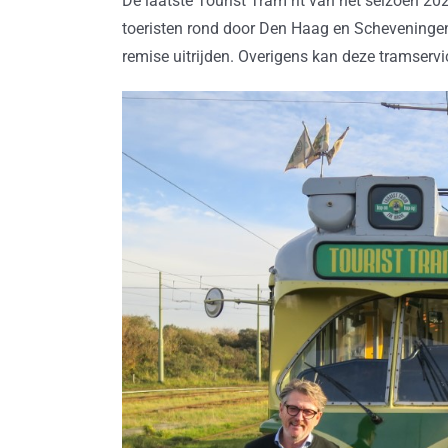
De laatste Tourist Tram rit van het seizoen 20
toeristen rond door Den Haag en Scheveningen
remise uitrijden. Overigens kan deze tramservic