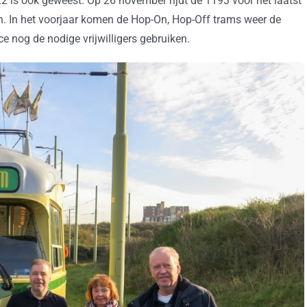
22 is ook geweest. Op 26 november rijdt de 1193 voor het laatst
. In het voorjaar komen de Hop-On, Hop-Off trams weer de
e nog de nodige vrijwilligers gebruiken.