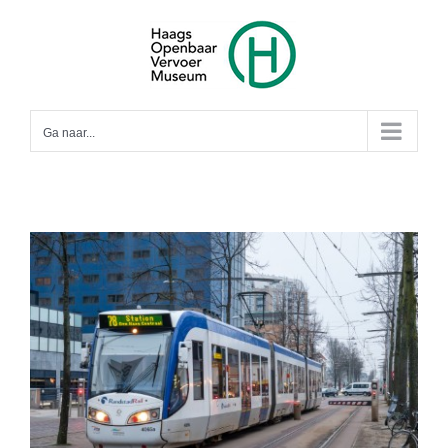
Ga
naar
inhoud
Ga naar...