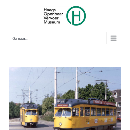
Ga
naar
inhoud
Ga naar...