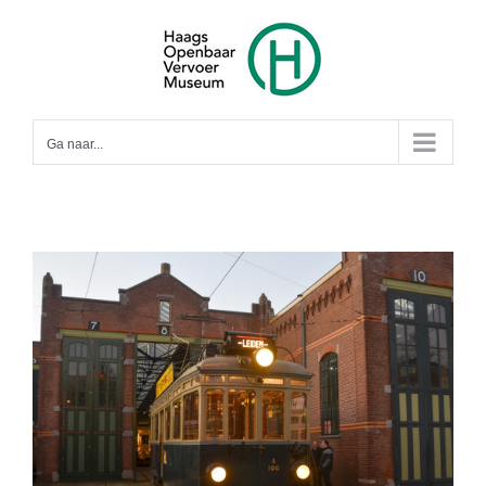
Ga
naar
inhoud
Ga naar...