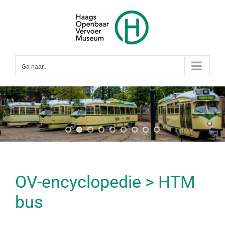
Ga
naar
inhoud
Ga naar...
OV-encyclopedie > HTM
bus