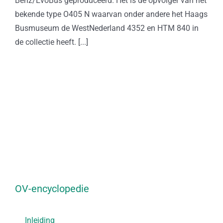
Benz/EvoBus geproduceerd. Het is de opvolger van het
bekende type O405 N waarvan onder andere het Haags
Busmuseum de WestNederland 4352 en HTM 840 in
de collectie heeft. [...]
OV-encyclopedie
Inleiding