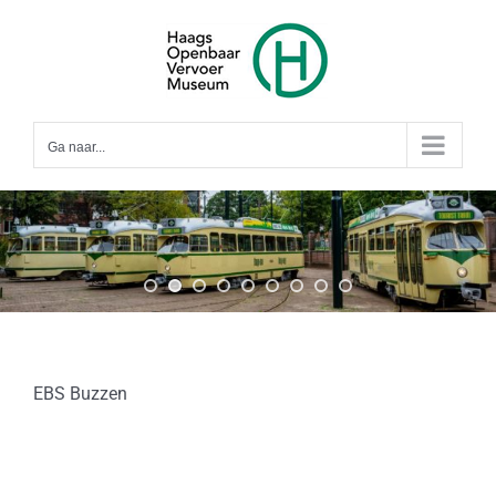
Ga
naar
inhoud
Ga naar...
EBS Buzzen