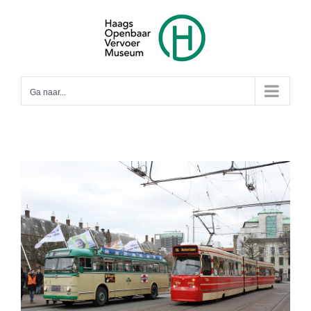
Ga
naar
inhoud
Ga naar...