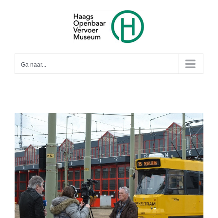
Ga
naar
inhoud
Ga naar...