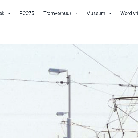
ek
PCC75
Tramverhuur
Museum
Word vri