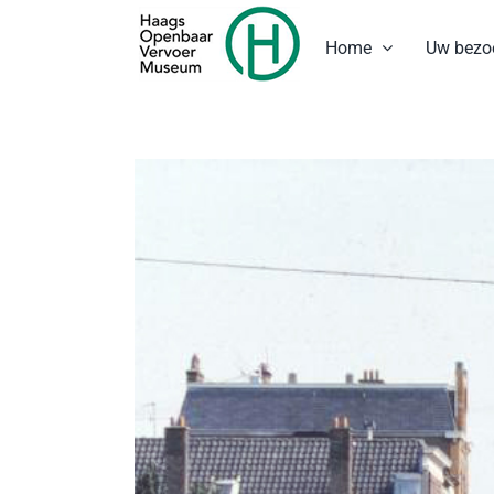
Ga
naar
Home
Uw bezo
inhoud