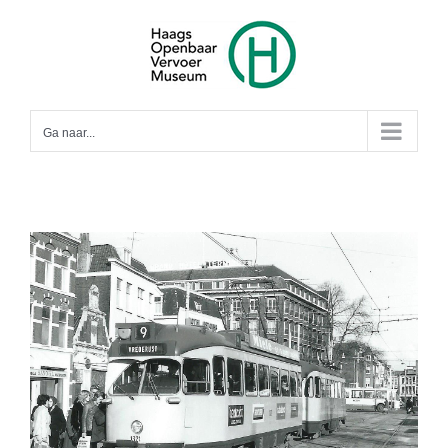
Ga
naar
inhoud
Ga naar...