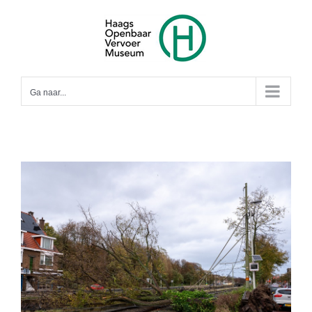
Ga
naar
inhoud
Ga naar...