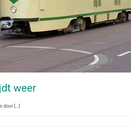
jdt weer
door [...]