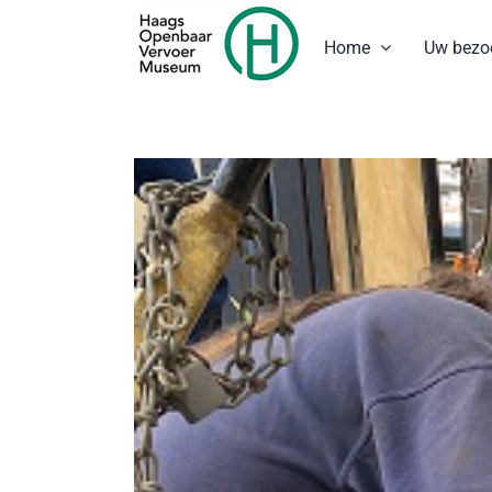
Ga
naar
Home
Uw bezo
inhoud