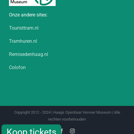
Onze andere sites:
Touristtram.nl
Tramhuren.nl
Remisedenhaag.nl
Colofon
Copyright 2012 - 2024 | Haags Openbaar Vervoer Museum | Alle
rechten voorbehouden
Koop tickets
Koop tickets
Facebook
Instagram