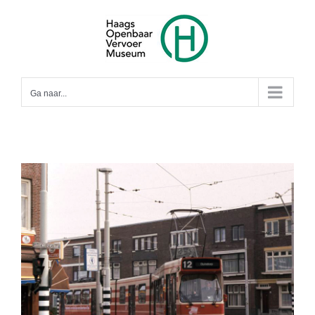
Ga
naar
inhoud
Ga naar...