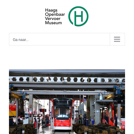
Ga
naar
inhoud
Ga naar...