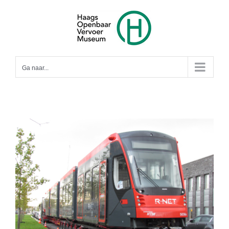
Ga
naar
inhoud
Ga naar...