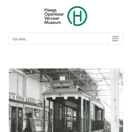
Ga
naar
inhoud
Ga naar...