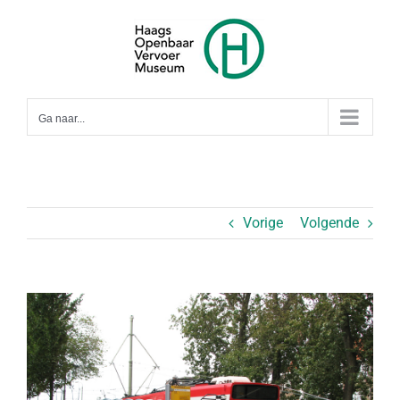
Ga
naar
inhoud
Ga naar...
Vorige
Volgende
Bekijk
grotere
afbeelding