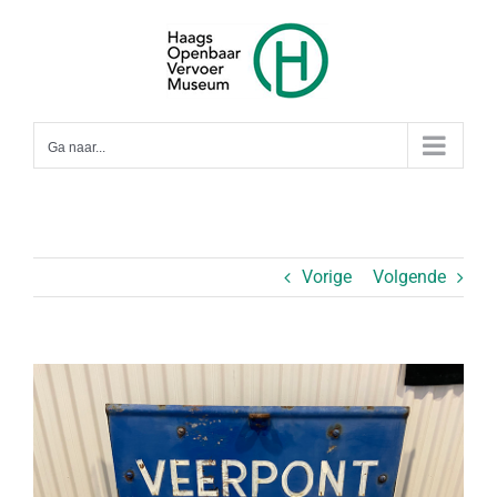
Ga
naar
inhoud
Ga naar...
Vorige
Volgende
Bekijk
grotere
afbeelding