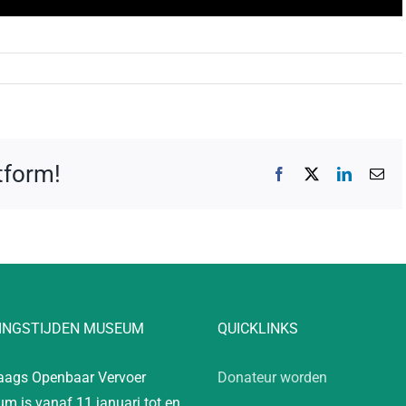
atform!
Facebook
X
LinkedIn
E-
mai
INGSTIJDEN MUSEUM
QUICKLINKS
aags Openbaar Vervoer
Donateur worden
m is vanaf 11 januari tot en