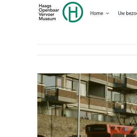
Ga
naar
Home
Uw bezo
inhoud
Bekijk
grotere
afbeelding