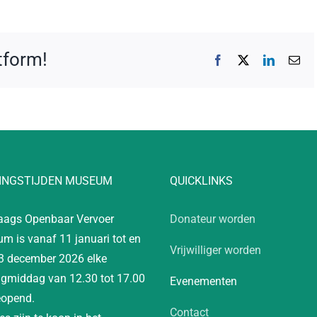
atform!
Facebook
X
LinkedIn
E-
mai
INGSTIJDEN MUSEUM
QUICKLINKS
aags Openbaar Vervoer
Donateur worden
m is vanaf 11 januari tot en
Vrijwilliger worden
3 december 2026 elke
gmiddag van 12.30 tot 17.00
Evenementen
eopend.
Contact