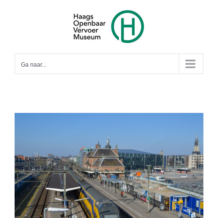
Ga
naar
inhoud
Ga naar...