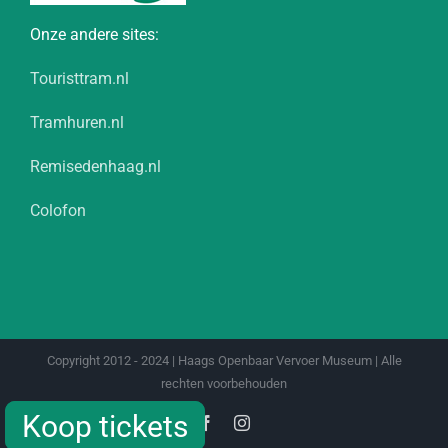
Onze andere sites:
Touristtram.nl
Tramhuren.nl
Remisedenhaag.nl
Colofon
Copyright 2012 - 2024 | Haags Openbaar Vervoer Museum | Alle
rechten voorbehouden
Koop tickets
Koop tickets
Facebook
Instagram