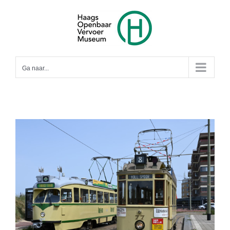
Ga
naar
inhoud
Ga naar...