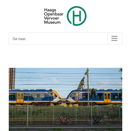
Ga
naar
inhoud
Ga naar...