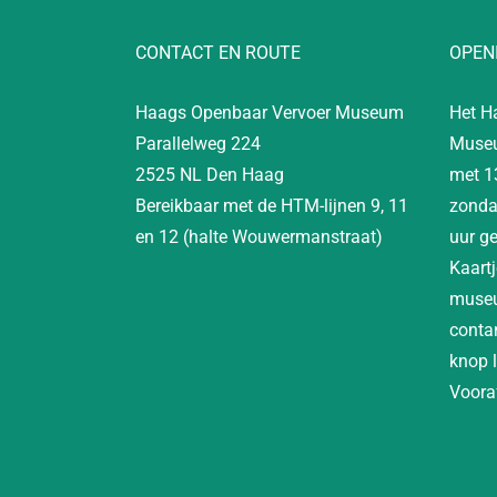
CONTACT EN ROUTE
OPEN
Haags Openbaar Vervoer Museum
Het H
Parallelweg 224
Museu
2525 NL Den Haag
met 1
Bereikbaar met de HTM-lijnen 9, 11
zonda
en 12 (halte Wouwermanstraat)
uur g
Kaartj
museu
contan
knop 
Vooraf