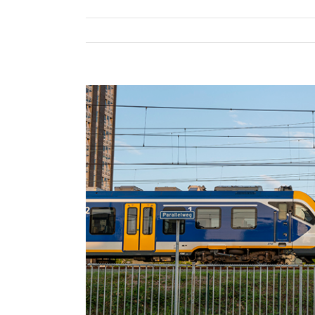
Bekijk
grotere
afbeelding