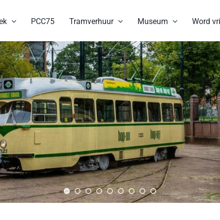
ek
PCC75
Tramverhuur
Museum
Word vri