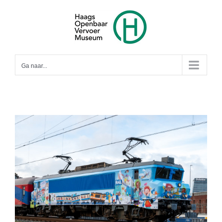
Ga
naar
inhoud
Ga naar...