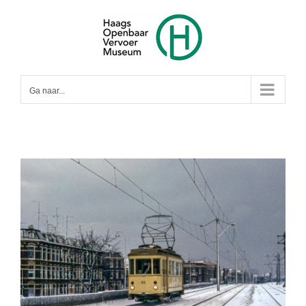
Ga
naar
inhoud
Ga naar...