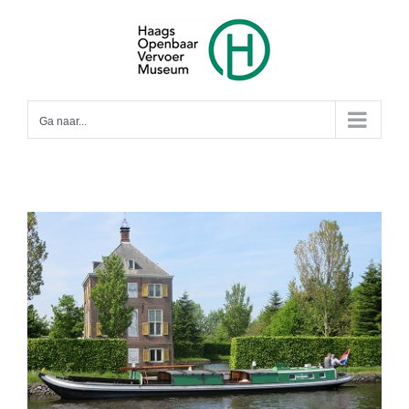
Ga
naar
inhoud
Ga naar...