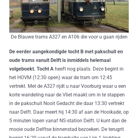
De Blauwe trams A327 en A106 die voor u gaan rijden
De eerder aangekondigde tocht B met pakschuit en
oude trams vanuit Delft is inmiddels helemaal
volgeboekt. Tocht A
heeft nog plaats. Deze begint in
het HOVM (12:30 open) waar de tram om 12:45
vertrekt. Met de A327 rijdt u naar Voorburg waar u een
korte wandeling naar de Vliet maakt om in te stappen
in de pakschuit Nooit Gedacht die daar 13:30 vertrekt
naar Delft. Daar meert hij 14:30 af aan de Hooikade, op
5 minuten lopen vanaf NS-station Delft. U kunt dan de
mooie oude Delftse binnenstad bezoeken. De terugrit
begint 16:20 vanaf de tramhalte van Lijn 1 (richting