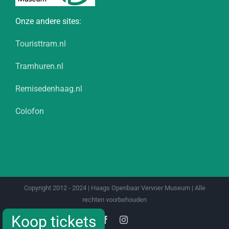
Onze andere sites:
Touristtram.nl
Tramhuren.nl
Remisedenhaag.nl
Colofon
Copyright 2012 - 2024 | Haags Openbaar Vervoer Museum | Alle
rechten voorbehouden
Koop tickets
Koop tickets
Facebook
Instagram