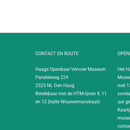
CONTACT EN ROUTE
OPEN
Haags Openbaar Vervoer Museum
Het H
Parallelweg 224
Museu
2525 NL Den Haag
met 1
Bereikbaar met de HTM-lijnen 9, 11
zonda
en 12 (halte Wouwermanstraat)
uur g
Kaartj
museu
contan