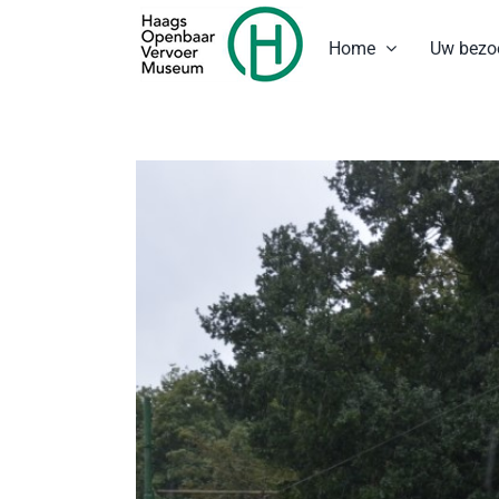
Ga
naar
Home
Uw bezo
inhoud