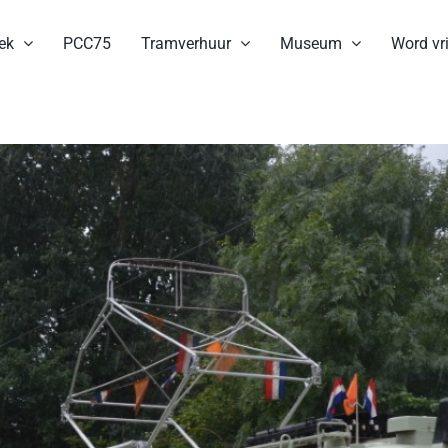
ek
PCC75
Tramverhuur
Museum
Word vri