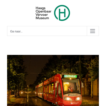
Ga
naar
inhoud
Ga naar...