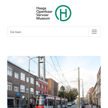
Ga
naar
inhoud
Ga naar...