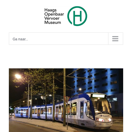
Ga
naar
inhoud
Ga naar...