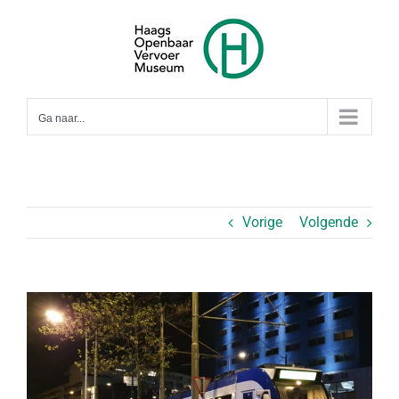
Ga
naar
inhoud
Ga naar...
Vorige
Volgende
Bekijk
grotere
afbeelding