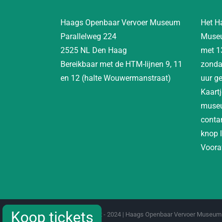
Haags Openbaar Vervoer Museum
Het H
Parallelweg 224
Museu
2525 NL Den Haag
met 1
Bereikbaar met de HTM-lijnen 9, 11
zonda
en 12 (halte Wouwermanstraat)
uur g
Kaartj
museu
contan
knop 
Vooraf
Koop tickets
Koop tickets
Copyright 2012 - 2024 | Haags Openbaar Vervoer Museum 