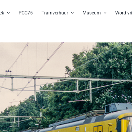
ek
PCC75
Tramverhuur
Museum
Word vri