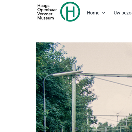
Ga
naar
Home
Uw bezo
inhoud