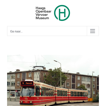
Ga
naar
inhoud
Ga naar...