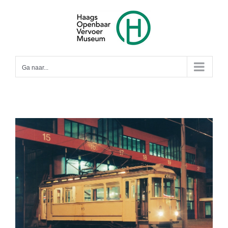
Ga
naar
inhoud
Ga naar...