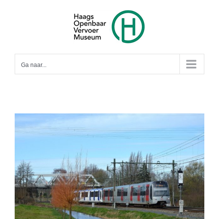
Ga
naar
inhoud
Ga naar...