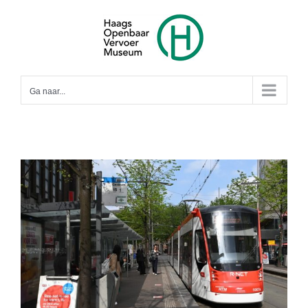
Ga
naar
inhoud
Ga naar...