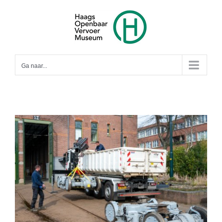
Ga
naar
inhoud
Ga naar...