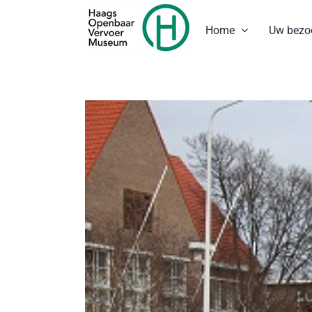
Ga
naar
Home
Uw bezo
inhoud