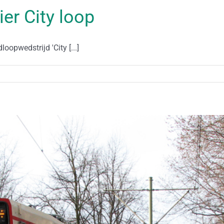
ier City loop
opwedstrijd 'City [...]