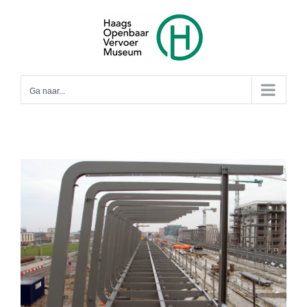
Ga
naar
inhoud
Ga naar...