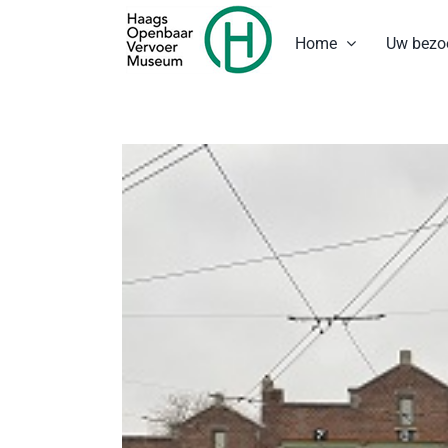
Ga
naar
Home
Uw bezo
inhoud