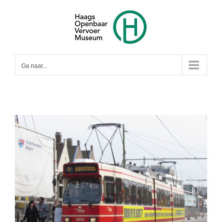
Ga
naar
inhoud
Ga naar...